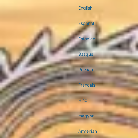
English
Español
Estonian
Basque
Persian
Français
Hindi
magyar
Armenian