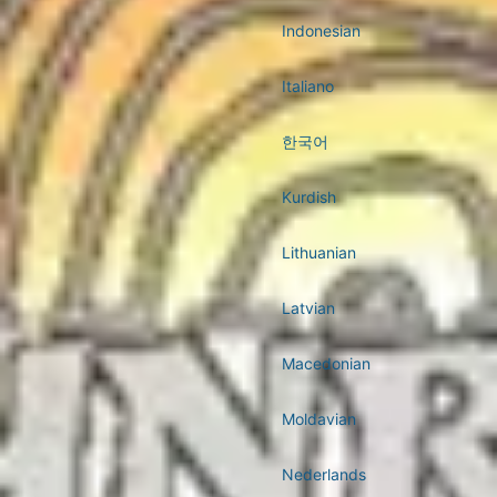
Indonesian
Italiano
한국어
Kurdish
Lithuanian
Latvian
Macedonian
Moldavian
Nederlands