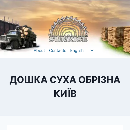
Перейти
до
вмісту
Перемкнути
About
Contacts
English
меню
нащадка
ДОШКА СУХА ОБРІЗНА
КИЇВ