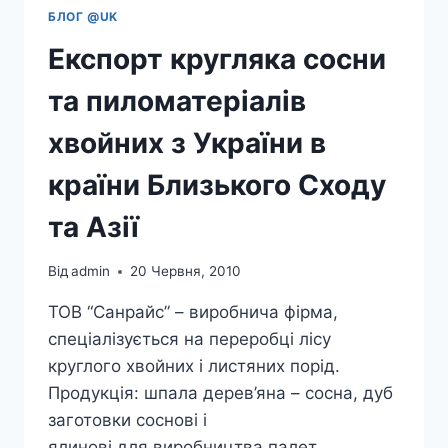
БЛОГ @UK
Експорт кругляка сосни
та пиломатеріалів
хвойних з України в
країни Близького Сходу
та Азії
Від
admin
20 Червня, 2010
ТОВ “Санрайс” – виробнича фірма,
спеціалізується на переробці лісу
круглого хвойних і листяних порід.
Продукція: шпала дерев’яна – сосна, дуб
заготовки соснові і
ялинові для виробництва палет