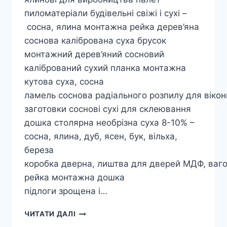
пиломатеріали будівельні свіжі і сухі –
сосна, ялина монтажна рейка дерев’яна
соснова калібрована суха брусок
монтажний дерев’яний сосновий
калібрований сухий планка монтажна
кутова суха, сосна
ламель соснова радіального розпилу для вікон
заготовки соснові сухі для склеювання
дошка столярна необрізна суха 8-10% –
сосна, ялина, дуб, ясен, бук, вільха,
береза
коробка дверна, лиштва для дверей МДФ, ваго
рейка монтажна дошка
підлоги зрощена і…
ЕКСПОРТ
ЧИТАТИ ДАЛІ
КРУГЛЯКА