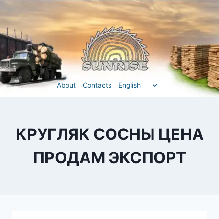
Перейти
до
вмісту
Перемкнути
About
Contacts
English
меню
нащадка
КРУГЛЯК СОСНЫ ЦЕНА
ПРОДАМ ЭКСПОРТ