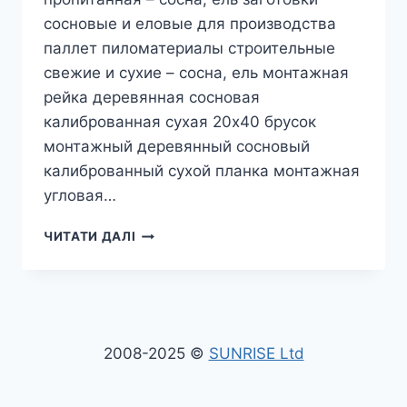
сосновые и еловые для производства
паллет пиломатериалы строительные
свежие и сухие – сосна, ель монтажная
рейка деревянная сосновая
калиброванная сухая 20х40 брусок
монтажный деревянный сосновый
калиброванный сухой планка монтажная
угловая…
ЭКСПОРТ
ЧИТАТИ ДАЛІ
КРУГЛЯКА
СОСНЫ
И
ПИЛОМАТЕРИАЛОВ
ХВОЙНЫХ
ИЗ
2008-2025 ©
SUNRISE Ltd
УКРАИНЫ
|
ПОСТАВКИ