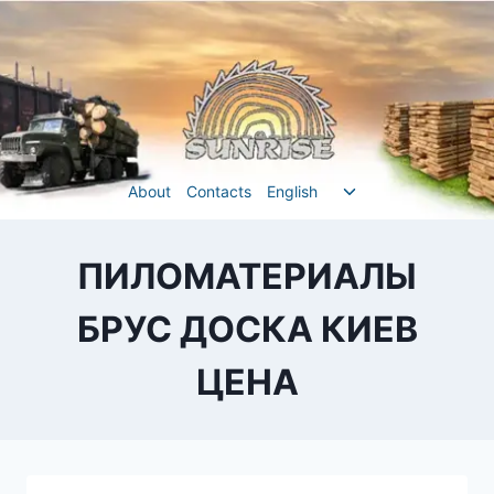
Перейти
до
вмісту
Перемкнути
About
Contacts
English
меню
нащадка
ПИЛОМАТЕРИАЛЫ
БРУС ДОСКА КИЕВ
ЦЕНА