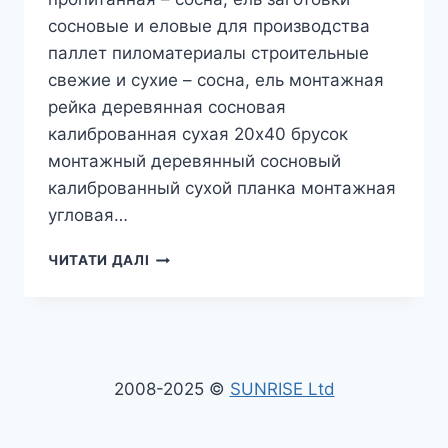
сосновые и еловые для производства
паллет пиломатериалы строительные
свежие и сухие – сосна, ель монтажная
рейка деревянная сосновая
калиброванная сухая 20х40 брусок
монтажный деревянный сосновый
калиброванный сухой планка монтажная
угловая…
ЭКСПОРТ
ЧИТАТИ ДАЛІ
КРУГЛЯКА
СОСНЫ
И
ПИЛОМАТЕРИАЛОВ
ХВОЙНЫХ
ИЗ
2008-2025 ©
SUNRISE Ltd
УКРАИНЫ
|
ПОСТАВКИ