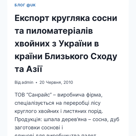
БЛОГ @UK
Експорт кругляка сосни
та пиломатеріалів
хвойних з України в
країни Близького Сходу
та Азії
Від
admin
20 Червня, 2010
ТОВ “Санрайс” – виробнича фірма,
спеціалізується на переробці лісу
круглого хвойних і листяних порід.
Продукція: шпала дерев’яна – сосна, дуб
заготовки соснові і
ялинові для виробництва палет