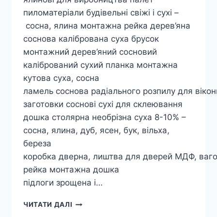
пиломатеріали будівельні свіжі і сухі –
сосна, ялина монтажна рейка дерев’яна
соснова калібрована суха брусок
монтажний дерев’яний сосновий
калібрований сухий планка монтажна
кутова суха, сосна
ламель соснова радіального розпилу для вікон
заготовки соснові сухі для склеювання
дошка столярна необрізна суха 8-10% –
сосна, ялина, дуб, ясен, бук, вільха,
береза
коробка дверна, лиштва для дверей МДФ, ваго
рейка монтажна дошка
підлоги зрощена і…
ЕКСПОРТ
ЧИТАТИ ДАЛІ
КРУГЛЯКА