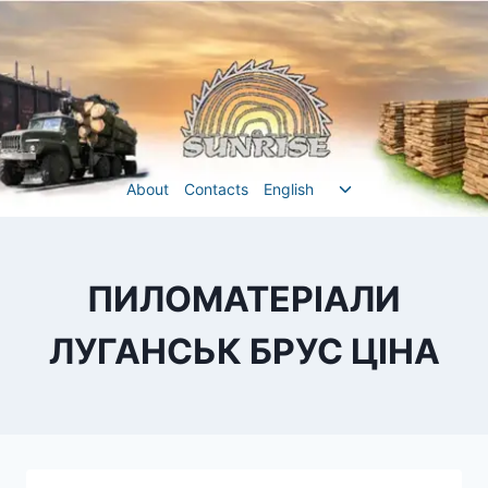
Перейти
до
вмісту
Перемкнути
About
Contacts
English
меню
нащадка
ПИЛОМАТЕРІАЛИ
ЛУГАНСЬК БРУС ЦІНА