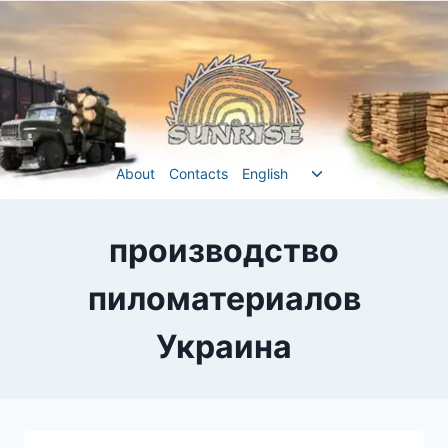
Перейти
до
вмісту
Перемкнути
About
Contacts
English
меню
нащадка
производство
пиломатериалов
Украина