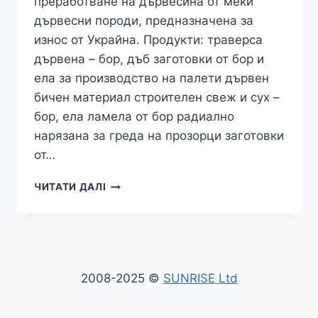
преработване на дървесина от меки
дървесни породи, предназначена за
износ от Украйна. Продукти: траверса
дървена – бор, дъб заготовки от бор и
ела за производство на палети дървен
бичен материал строителен свеж и сух –
бор, ела ламела от бор радиално
нарязана за греда на прозорци заготовки
от…
ИЗНОС
ЧИТАТИ ДАЛІ
НА
ДЪРВЕН
МАТЕРИАЛ
И
ОБРАБОТЕН
ДЪРВЕНИ
2008-2025 ©
SUNRISE Ltd
ТРУПИ
/
ДЪРВЕН