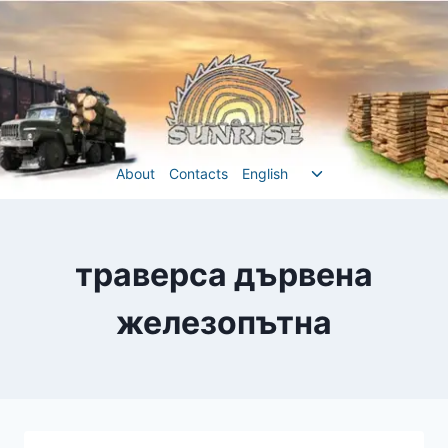
Перейти
до
вмісту
Перемкнути
About
Contacts
English
меню
нащадка
траверса дървена
железопътна