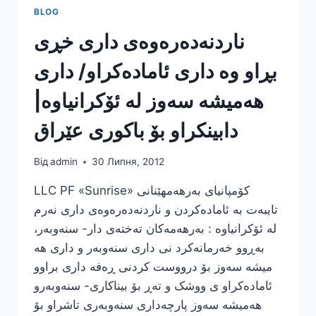
BLOG
ناردنەدەرەوەی داری خڕی
بڕاو وە داری ئامادەکراو/ داری
ھەمیشە سەوز لە ئۆکرانیاوە|
دابینکراو بۆ باکوری عێراق
Від
admin
30 Липня, 2012
LLC PF «Sunrise» کۆمپانیای بەرھەمھێنانی
تایبەت بە ئامادەکردن و ناردنەدەرەوەی داری نەرم
لە ئۆکرانیاوە : بەرھەمەکان تەختەی دار- سنەوبەر،
بەڕوو خەرمانەکرد نی داری سنەوبەر و داری ھە
میشە سەوز بۆ درووست کردنی ڕەفە داری براوو
ئامادەکراو ی ووشک و تەڕ بۆ بیناکاری- سنەوبەرو
ھەمیشە سەوز پارچەداری سنەوبەری تاشراو بۆ