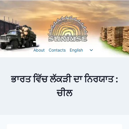
Перейти
до
вмісту
Перемкнути
About
Contacts
English
меню
нащадка
ਭਾਰਤ ਵਿੱਚ ਲੱਕੜੀ ਦਾ ਨਿਰਯਾਤ :
ਚੀਲ