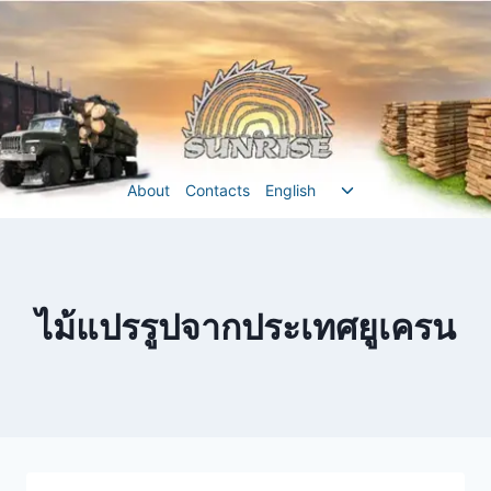
Перейти
до
вмісту
Перемкнути
About
Contacts
English
меню
нащадка
ไม้แปรรูปจากประเทศยูเครน