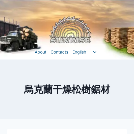
Перейти
до
вмісту
Перемкнути
About
Contacts
English
меню
нащадка
烏克蘭干燥松樹鋸材