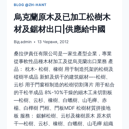
BLOG @ZH-HANT
烏克蘭原木及已加工松樹木
材及鋸材出口|供應給中國
Від
admin
13 Червня, 2012
桑拉伊責任有限公司是一家生產型企業，專業
從事軟性品種木材加工及從烏克蘭出口業務 產
品： 枕木- 松樹、橡樹 用于制造托架的松樹及
樅樹半成品 新鮮及烘干的建筑鋸材—-松樹、
云杉 用于門窗框制造的松樹切割薄片 用于粘合
的干松半成品 8%-10%干燥的細木工未切割板
—松樹、云杉、橡樹、白蠟樹、山毛櫸、赤
楊、白樺樹 門框、門板MDF 松樹材質拼接地
板 服務： 鋸解松樹、云杉及橡樹原木 原木烘
干—松樹、云杉、橡樹、白蠟樹、山毛櫸 組織