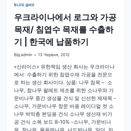
BLOG @KO
우크라이나에서 로그와 가공
목재/ 침엽수 목재를 수출하
기 | 한국에 납품하기
Від
admin
13 Червня, 2012
«산라이스» 유한책임 생산 회사는 우크라이나
에서 수출하기 위한 침엽수재 가공을 전문으
로 하는 생산 회사이다. 상품: 나무 침목 – 소
나무, 참나무 팔레트 제조를 위한 소나무와 가
문비나무 중간 생성물 건식 및 신선한 제재목 -
소나무, 가문비나무 창문 바용 레이디얼 컷 소
나무 박막층 본딩용 건식 소나무 생산재 비가
공 건식 소목 보드 8-10% -소나무, 가문비나
무, 참나무, 물푸레나무, 너도밤나무, 알더, 자