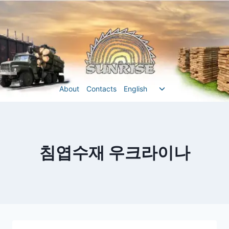
Перейти
до
вмісту
Перемкнути
About
Contacts
English
меню
нащадка
침엽수재 우크라이나