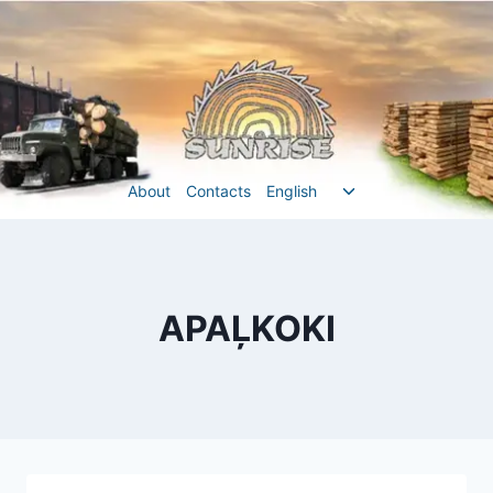
Перейти
до
вмісту
Перемкнути
About
Contacts
English
меню
нащадка
APAĻKOKI