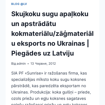
BLOG @LV
Skujkoku sugu apaļkoku
un apstrādātu
kokmateriālu/zāģmateriāl
u eksports no Ukrainas |
Piegādes uz Latviju
Від
admin
13 Червня, 2012
SIA PF «Sunrise» ir ražošanas firma, kas
specializējas mīksto koku sugu koksnes
pārstrādē, kas paredzēta eksportam no
Ukrainas. Produkcija: koka gulšņi – priede,
ozols priežu un egļu koksnes sagataves
palešu ražošanai priežu un egļu koksnes