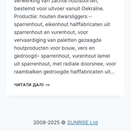
verwerking van zachte houtsoorten,
bestemd voor uitvoer vanuit Oekraïne.
Productie: houten dwarsliggers –
sparrenhout, eikenhout halffabricaten uit
sparrenhout en vurenhout, voor
vervaardiging van paletten gezaagde
houtproducten voor bouw, vers en
gedroogd– sparrenhout, vurenhout lamel
uit sparrenhout, met radiale doorsnee, voor
raambalken gedroogde halffabricaten uit…
UITVOER
ЧИТАТИ ДАЛІ
VAN
GEFREESD
RONDHOUT
EN
BEWERKTE
GEZAAGDE
2008-2025 ©
SUNRISE Ltd
HOUTPRODUCTEN,