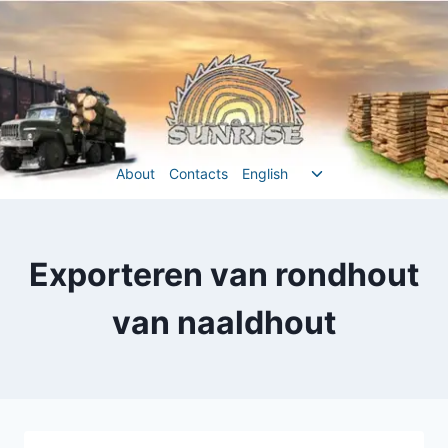
Перейти
до
вмісту
Перемкнути
About
Contacts
English
меню
нащадка
Exporteren van rondhout
van naaldhout