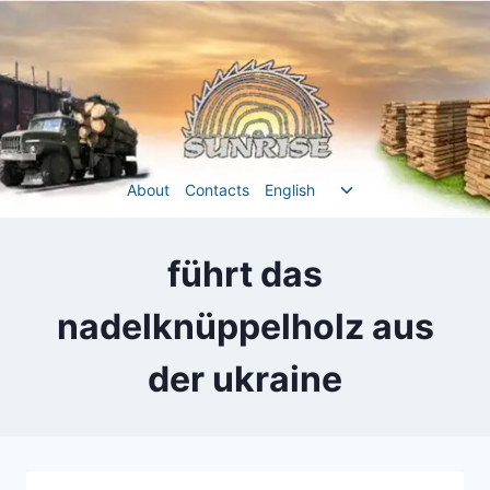
Перейти
до
вмісту
Перемкнути
About
Contacts
English
меню
нащадка
führt das
nadelknüppelholz aus
der ukraine