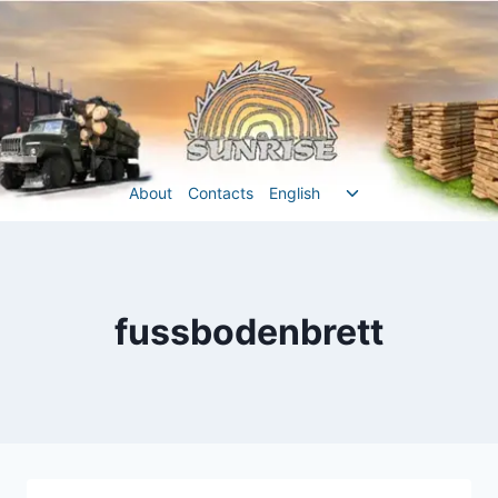
Перейти
до
вмісту
Перемкнути
About
Contacts
English
меню
нащадка
fussbodenbrett