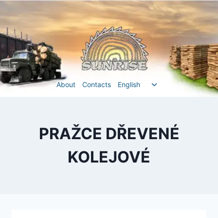
Перейти
до
вмісту
Перемкнути
About
Contacts
English
меню
нащадка
PRAŽCE DŘEVENÉ
KOLEJOVÉ