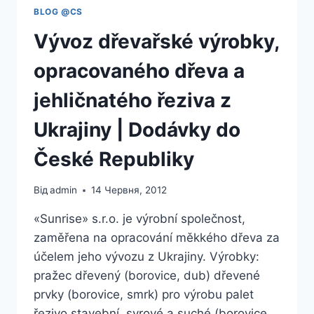
BLOG @CS
Vývoz dřevařské výrobky,
opracovaného dřeva a
jehličnatého řeziva z
Ukrajiny | Dodávky do
České Republiky
Від
admin
14 Червня, 2012
«Sunrise» s.r.o. je výrobní společnost,
zaměřena na opracování měkkého dřeva za
účelem jeho vývozu z Ukrajiny. Výrobky:
pražec dřevený (borovice, dub) dřevené
prvky (borovice, smrk) pro výrobu palet
řezivo stavební, syrové a suché (borovice,