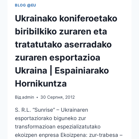
BLOG @EU
Ukrainako koniferoetako
biribilkiko zuraren eta
tratatutako aserradako
zuraren esportazioa
Ukraina | Espainiarako
Hornikuntza
Від
admin
30 Серпня, 2012
S. R.L. “Sunrise” – Ukrainaren
esportaziorako biguneko zur
transformazioan espezializatutako
ekoizpen enpresa Ekoizpena: zur-trabesa –