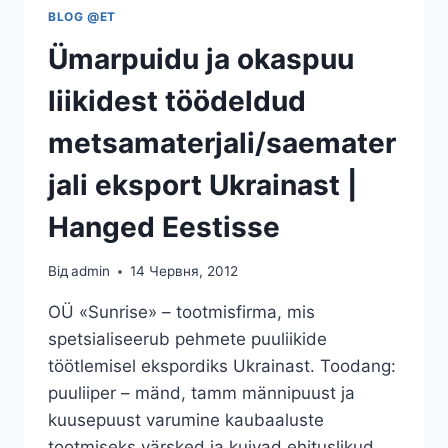
BLOG @ET
Ümarpuidu ja okaspuu
liikidest töödeldud
metsamaterjali/saemater
jali eksport Ukrainast |
Hanged Eestisse
Від
admin
14 Червня, 2012
OÜ «Sunrise» – tootmisfirma, mis
spetsialiseerub pehmete puuliikide
töötlemisel ekspordiks Ukrainast. Toodang:
puuliiper – mänd, tamm männipuust ja
kuusepuust varumine kaubaaluste
tootmiseks värsked ja kuivad ehituslikud