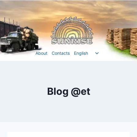
Перейти
до
вмісту
Перемкнути
About
Contacts
English
меню
нащадка
Blog @et